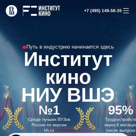
+7 (495) 148-58-35
Путь в индустрию начинается здесь
Институт
кино
НИУ ВШЭ
№1
95%
Среди лучших ВУЗов
Трудоустройств
России по версии
через 6 месяцев
у 
hh.ru
после выпуска
по
Кино
Бакалавриат / магистратура
Актер