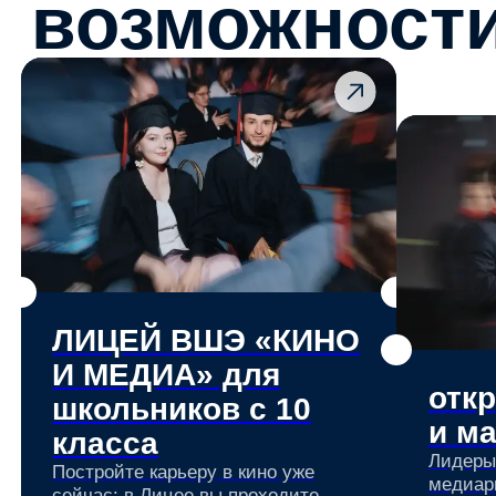
углубленный трек «Кино и медиа»
с ориентацией на поступление в
Вышку
До 85% учебы —
практические
занятия
с реальными
задачами
и проектами
индустрии