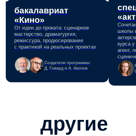
другие
возможности
ЛИЦЕЙ ВШЭ «КИНО
И МЕДИА» для
открытые
школьников с 10
и мастер
класса
Лидеры киноинду
Постройте карьеру в кино уже
медиарынка деля
сейчас: в Лицее вы проходите
прикладные знан
школьную программу и
перспективы для 