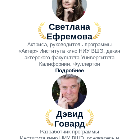
15.05.2026
СПИДДЕЙТИНГ
15.07.2026
входа в боль
Летний практикум «Голос.
Новый формат нет
Тело. Смелость»
выпускниками кин
Подробнее
представителями 
Подробнее
Больше новостей
Контакты
+7 (495) 148-58-35
fi@hse.ru