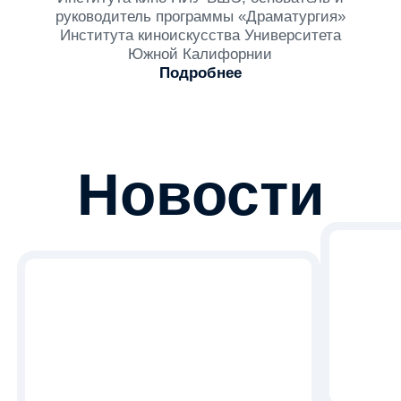
Пн-пт 10:00-18:00
г. Москва, Покровский бульвар 11
наши соцсети
Telegram
ВКонтакте
MAX
высшее образование
Бакалавриат «Кино»
Специалитет «Актер»
Магистратура «Кино»
другие программы
Лицей ВШЭ «Кино и медиа»
для школьников
Открытые лекции и мастер-классы
Дополнительное образование
Документы
Политика конфиденциальности
Политика обработки cookie
Условия использования материалов
© НИУ ВШЭ 1993–2026