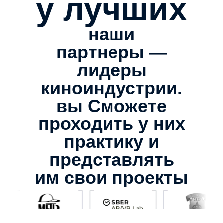
у лучших
наши
партнеры —
лидеры
киноиндустрии.
вы Сможете
высшее
проходить у них
практику и
образование
представлять
Мы собрали лучший российский и мировой
им свои проекты
опыт кинообразования