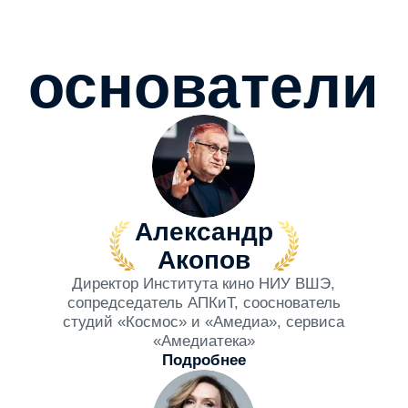
Дэвид
Говард
Разработчик программы
Института кино НИУ ВШЭ, основатель и
руководитель программы «Драматургия»
Института киноискусства Университета
Южной Калифорнии
Подробнее
Новости