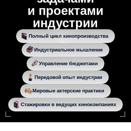
Александр
Акопов
Директор Института кино НИУ ВШЭ,
сопредседатель АПКиТ, сооснователь
студий «Космос» и «Амедиа», сервиса
«Амедиатека»
Подробнее
Светлана
Ефремова
Актриса, руководитель программы
«Актер» Института кино НИУ ВШЭ, декан
актерского факультета Университета
Калифорнии, Фуллертон
Подробнее